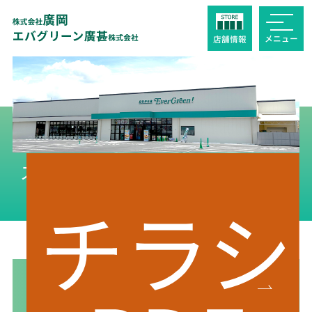
メニュー
店舗
情報
スーパーエバグリーン 押熊店（調
剤実施店）