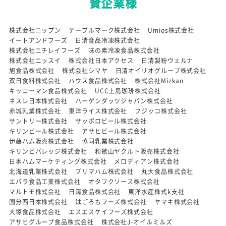
賛企業様
株式会社ニップン
テーブルマーク株式会社
Umios株式会社
イートアンドフーズ
日清食品冷凍株式会社
株式会社ニチレイフーズ
味の素冷凍食品株式会社
株式会社ニッスイ
株式会社日本アクセス
日清製粉ウェルナ
旭食品株式会社
株式会社シマヤ
日清オイリオグループ株式会社
双日食料株式会社
ハウス食品株式会社
株式会社Mizkan
キッコーマン食品株式会社
UCC上島珈琲株式会社
ネスレ日本株式会社
ハーゲンダッツジャパン株式会社
赤城乳業株式会社
東洋ライス株式会社
フジッコ株式会社
サントリー株式会社
サッポロビール株式会社
キリンビール株式会社
アサヒビール株式会社
伊藤ハム販売株式会社
協同乳業株式会社
キリンビバレッジ株式会社
和歌山ヤクルト販売株式会社
日本ハムマーケティング株式会社
メロディアン株式会社
北海道乳業株式会社
プリマハム株式会社
丸大食品株式会社
エバラ食品工業株式会社
オタフクソース株式会社
マルトモ株式会社
日清食品株式会社
東洋水産株式k支社
国分西日本株式会社
はごろもフーズ株式会社
ヤマキ株式会社
大塚食品株式会社
エスエスケイフーズ株式会社
アサヒグループ食品株式会社
株式会社J-オイルミルズ