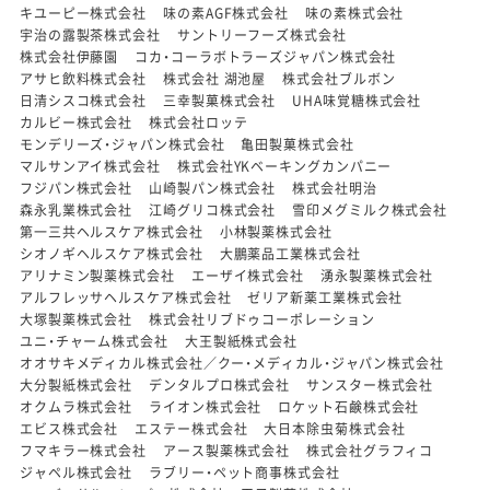
キユーピー株式会社
味の素AGF株式会社
味の素株式会社
宇治の露製茶株式会社
サントリーフーズ株式会社
株式会社伊藤園
コカ・コーラボトラーズジャパン株式会社
アサヒ飲料株式会社
株式会社 湖池屋
株式会社ブルボン
日清シスコ株式会社
三幸製菓株式会社
UHA味覚糖株式会社
カルビー株式会社
株式会社ロッテ
モンデリーズ・ジャパン株式会社
亀田製菓株式会社
マルサンアイ株式会社
株式会社YKベーキングカンパニー
フジパン株式会社
山崎製パン株式会社
株式会社明治
森永乳業株式会社
江崎グリコ株式会社
雪印メグミルク株式会社
第一三共ヘルスケア株式会社
小林製薬株式会社
シオノギヘルスケア株式会社
大鵬薬品工業株式会社
アリナミン製薬株式会社
エーザイ株式会社
湧永製薬株式会社
アルフレッサヘルスケア株式会社
ゼリア新薬工業株式会社
大塚製薬株式会社
株式会社リブドゥコーポレーション
ユニ・チャーム株式会社
大王製紙株式会社
オオサキメディカル株式会社／クー・メディカル・ジャパン株式会社
大分製紙株式会社
デンタルプロ株式会社
サンスター株式会社
オクムラ株式会社
ライオン株式会社
ロケット石鹸株式会社
エビス株式会社
エステー株式会社
大日本除虫菊株式会社
フマキラー株式会社
アース製薬株式会社
株式会社グラフィコ
ジャペル株式会社
ラブリー・ペット商事株式会社