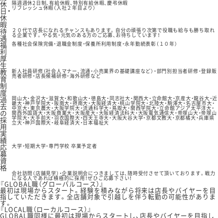
休
隔週週休2日制、有給休暇、特別有給休暇、慶弔休暇
リフレッシュ休暇（入社２年目より）
日・
休
暇
待
２０代で店長になれるチャンスもあります。自分の頑張り次第で役職も給与も勝ち取れ
る企業です。やる気・元気のある方のご応募、お待ちしています！
遇
福
各種社会保険完備・退職金制度・保養所利用制度・永年勤続表彰（１０年）
利
厚
生
教
新人社員研修（社会人マナー、流通・小売業界の基礎講座など）・部門別担当者研修・登録販
売者研修・店長候補研修・海外研修など
育
制
度
過
岡山大・金沢大・滋賀大・和歌山大・徳島大・同志社大・関西大・立命館大・京産大・龍谷大・近
畿大・神戸学院大・阪南大・摂南大・大阪経済大・桃山学院大・北陸大・駒澤大・名古屋市大・
去
中京大・東京農大・大阪学院大・流通科学大・鳥取大・関西学院大・立命館アジア太平洋大・
の
関西外国語大・大阪商業大・大阪産大・大阪経済法科大・大阪電気通信大・帝塚山大・帝塚山
学院大・大手前大・羽衣国際大・四天王寺大・大阪大谷大学・京都文教大・京都橘大・兵庫県
採
立大・神戸国際大・岐阜経済大・日本福祉大
用
実
績
応
大学・短期大学・専門学校 卒業予定者
募
資
格
会社訪問（店舗見学）・企業説明会につきましては、随時受付させて頂いております。戦力
になる人であれば積極的に採用！ぜひご応募下さい！
『GLOBAL職（グローバルコース）』
最初は現場からスタート。経験を積みながら将来は店長やバイヤーを目
指していただきます。全店舗対象で引越しを伴う転勤の可能性がありま
す。
『LOCAL職（ローカルコース）』
GLOBAL職同様に最初は現場からスタートし、店長やバイヤーを目指し