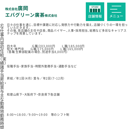
新卒学生（薬学部を除く文系・理系学部生） 募集要項
募
【グローバル職(G職)・ローカル職(L職)】商品販売企画・店舗運営
集
職
メニュー
店舗
情報
種
主
入社後、全体研修を経て、販売スタッフとして店舗業務や経験を積んでいただきます。
日々の仕事を通じ、目標や課題に対応し発想力や行動力を鍛え、店舗づくりの一環を担っ
な
ていただきます。
仕
その後、各店舗の主任や店長、商品バイヤー、人事・採用担当、総務など多彩なキャリアス
テップを用意しています。
事
内
容
初
四大卒 Ｇ職/203,000円 Ｌ職/185,000円
短大・専門卒 Ｇ職/175,000円 Ｌ職/165,000円
任
（各職 生鮮部配属の場合、別途手当8,000円）
給
（実
績）
諸
役職手当・家族手当・時間外勤務手当・通勤手当など
手
当
昇
昇給／年1回（4月） 賞与／年2回（7・12月）
給・
賞
与
主
和歌山県下・大阪府下・奈良県下各店舗
な
勤
務
地
勤
8:00～18:00／9:00～19:00 等のシフト制
務
時
間