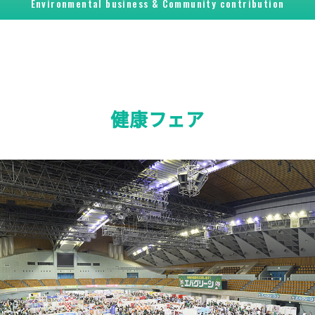
Environmental business &
Community contribution
健康フェア